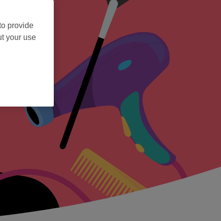
to provide
ut your use