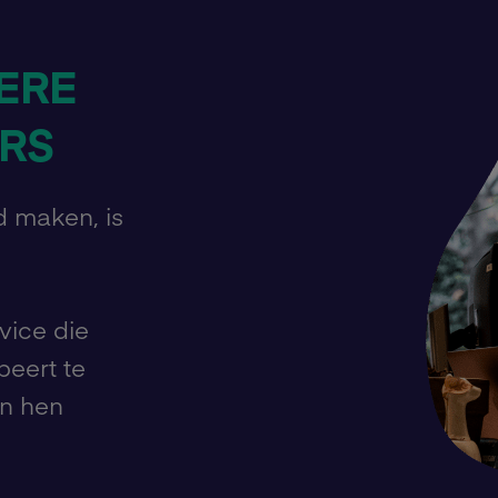
ERE
RS
ed maken, is
vice die
eert te
en hen