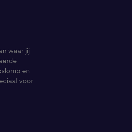
n
n waar jij
teerde
pslomp en
eciaal voor