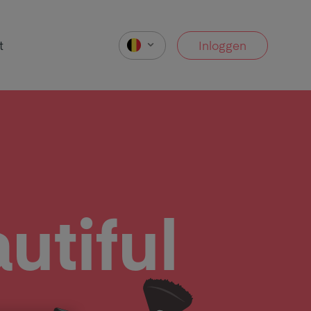
t
Inloggen
utiful