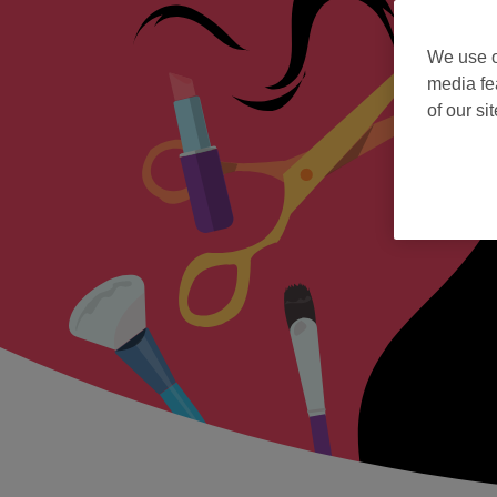
We use o
media fe
of our si