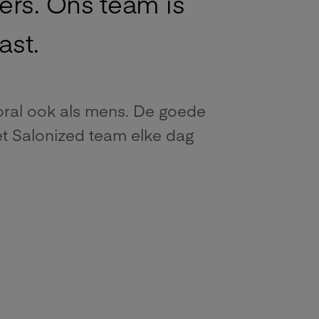
ers. Ons team is
ast.
ooral ook als mens. De goede
 het Salonized team elke dag