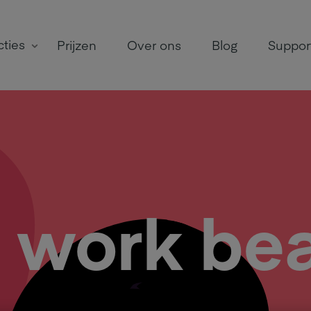
ties
Prijzen
Over ons
Blog
Suppor
work bea