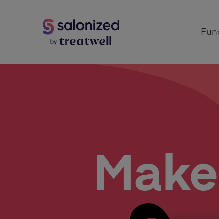
Func
Make 