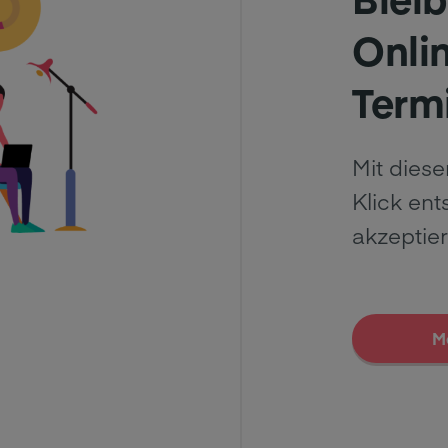
Onli
Term
Mit diese
Klick en
akzeptie
M