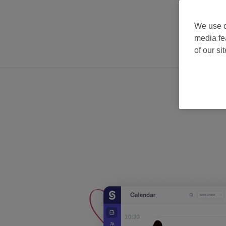
We use o
media fe
of our si