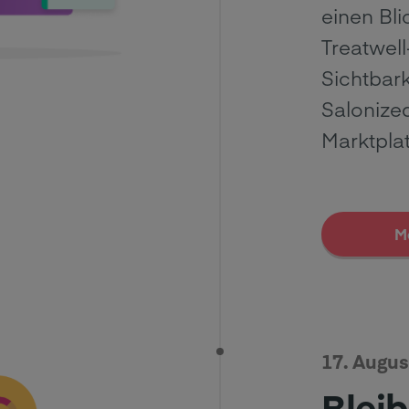
einen Bli
Treatwell
Sichtbar
Salonize
Marktplat
M
17. Augus
Bleib