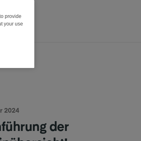
to provide
ut your use
r 2024
nführung der