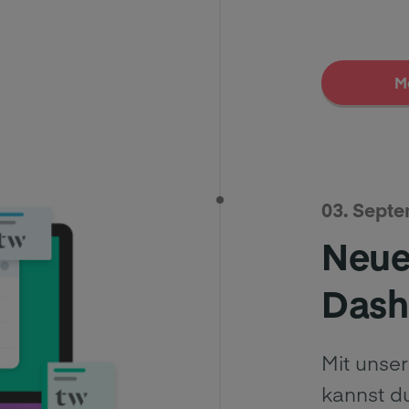
M
03. Sept
Neue
Dash
Mit unse
kannst du