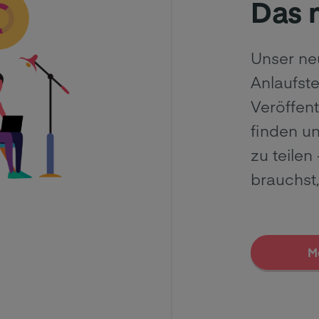
Das 
Unser ne
Anlaufstel
Veröffen
finden u
zu teilen
brauchst,
M