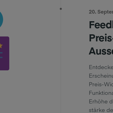
20. Sept
Feed
Prei
Auss
Entdecke
Erschein
Preis-Wi
Funktiona
Erhöhe di
stärke de