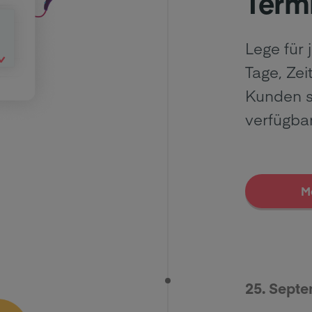
Term
Lege für 
Tage, Zei
Kunden s
verfügba
M
25. Sept