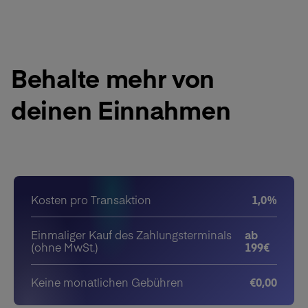
Behalte mehr von
deinen Einnahmen
Kosten pro Transaktion
1,0%
Einmaliger Kauf des Zahlungsterminals
ab
(ohne MwSt.)
199€
Keine monatlichen Gebühren
€0,00