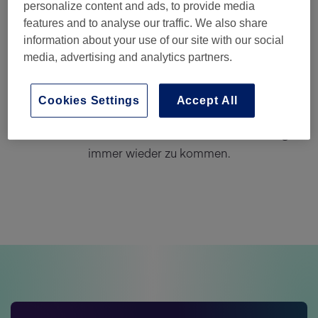
zufriedene Kunden
personalize content and ads, to provide media
features and to analyse our traffic. We also share
information about your use of our site with our social
Die Einführung von Salonized Pay in deinem Salon
media, advertising and analytics partners.
bietet dir die Möglichkeit, Transaktionen zu
vereinfachen, deine Salonaufzeichnungen auf dem
Cookies Settings
Accept All
neuesten Stand zu halten und optimierte
Salonerlebnisse zu schaffen, die Kunden dazu bringen,
immer wieder zu kommen.